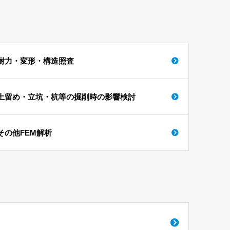
耐力・変形・構造照査
土留め・立坑・杭等の掘削時の影響検討
その他FEM解析