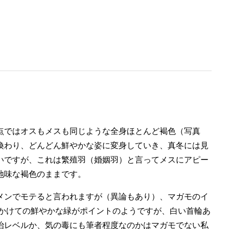
点ではオスもメスも同じような全身ほとんど褐色（写真
換わり、どんどん鮮やかな姿に変身していき、真冬には見
いですが、これは繁殖羽（婚姻羽）と言ってメスにアピー
地味な褐色のままです。
メンでモテると言われますが（異論もあり）、マガモのイ
にかけての鮮やかな緑がポイントのようですが、白い首輪あ
治レベルか、気の毒にも筆者程度なのかはマガモでない私