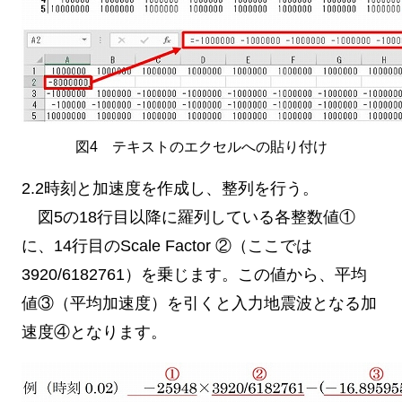
図4 テキストのエクセルへの貼り付け
2.2時刻と加速度を作成し、整列を行う。
図5の18行目以降に羅列している各整数値①
に、14行目のScale Factor ②（ここでは
3920/6182761）を乗じます。この値から、平均
値③（平均加速度）を引くと入力地震波となる加
速度④となります。