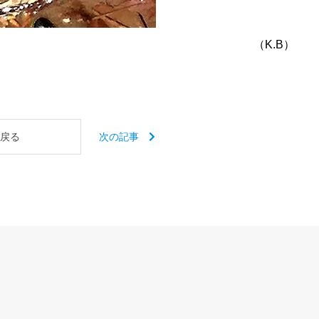
（K.B）
戻る
次の記事