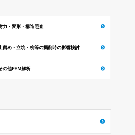
耐力・変形・構造照査
土留め・立坑・杭等の掘削時の影響検討
その他FEM解析